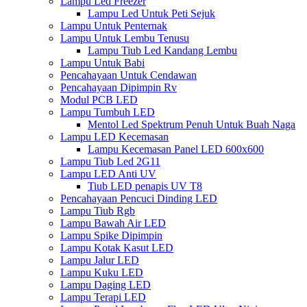
Lampu Led Freezer
Lampu Led Untuk Peti Sejuk
Lampu Untuk Penternak
Lampu Untuk Lembu Tenusu
Lampu Tiub Led Kandang Lembu
Lampu Untuk Babi
Pencahayaan Untuk Cendawan
Pencahayaan Dipimpin Rv
Modul PCB LED
Lampu Tumbuh LED
Mentol Led Spektrum Penuh Untuk Buah Naga
Lampu LED Kecemasan
Lampu Kecemasan Panel LED 600x600
Lampu Tiub Led 2G11
Lampu LED Anti UV
Tiub LED penapis UV T8
Pencahayaan Pencuci Dinding LED
Lampu Tiub Rgb
Lampu Bawah Air LED
Lampu Spike Dipimpin
Lampu Kotak Kasut LED
Lampu Jalur LED
Lampu Kuku LED
Lampu Daging LED
Lampu Terapi LED