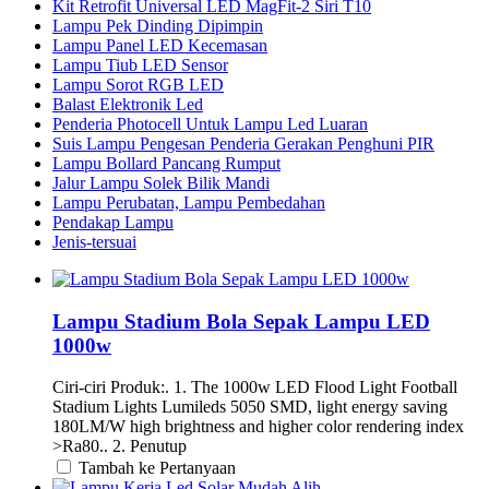
Kit Retrofit Universal LED MagFit-2 Siri T10
Lampu Pek Dinding Dipimpin
Lampu Panel LED Kecemasan
Lampu Tiub LED Sensor
Lampu Sorot RGB LED
Balast Elektronik Led
Penderia Photocell Untuk Lampu Led Luaran
Suis Lampu Pengesan Penderia Gerakan Penghuni PIR
Lampu Bollard Pancang Rumput
Jalur Lampu Solek Bilik Mandi
Lampu Perubatan, Lampu Pembedahan
Pendakap Lampu
Jenis-tersuai
Lampu Stadium Bola Sepak Lampu LED
1000w
Ciri-ciri Produk:. 1. The 1000w LED Flood Light Football
Stadium Lights Lumileds 5050 SMD, light energy saving
180LM/W high brightness and higher color rendering index
>Ra80.. 2. Penutup
Tambah ke Pertanyaan