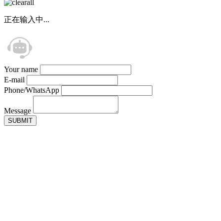
正在输入中...
Your name
E-mail
Phone/WhatsApp
Message
SUBMIT