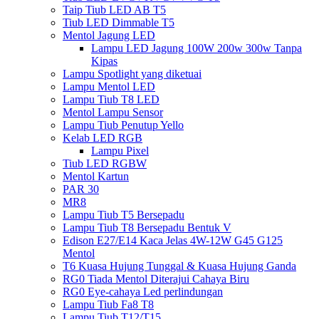
Taip Tiub LED AB T5
Tiub LED Dimmable T5
Mentol Jagung LED
Lampu LED Jagung 100W 200w 300w Tanpa
Kipas
Lampu Spotlight yang diketuai
Lampu Mentol LED
Lampu Tiub T8 LED
Mentol Lampu Sensor
Lampu Tiub Penutup Yello
Kelab LED RGB
Lampu Pixel
Tiub LED RGBW
Mentol Kartun
PAR 30
MR8
Lampu Tiub T5 Bersepadu
Lampu Tiub T8 Bersepadu Bentuk V
Edison E27/E14 Kaca Jelas 4W-12W G45 G125
Mentol
T6 Kuasa Hujung Tunggal & Kuasa Hujung Ganda
RG0 Tiada Mentol Diterajui Cahaya Biru
RG0 Eye-cahaya Led perlindungan
Lampu Tiub Fa8 T8
Lampu Tiub T12/T15