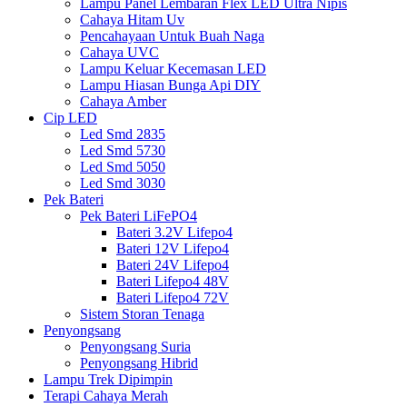
Lampu Panel Lembaran Flex LED Ultra Nipis
Cahaya Hitam Uv
Pencahayaan Untuk Buah Naga
Cahaya UVC
Lampu Keluar Kecemasan LED
Lampu Hiasan Bunga Api DIY
Cahaya Amber
Cip LED
Led Smd 2835
Led Smd 5730
Led Smd 5050
Led Smd 3030
Pek Bateri
Pek Bateri LiFePO4
Bateri 3.2V Lifepo4
Bateri 12V Lifepo4
Bateri 24V Lifepo4
Bateri Lifepo4 48V
Bateri Lifepo4 72V
Sistem Storan Tenaga
Penyongsang
Penyongsang Suria
Penyongsang Hibrid
Lampu Trek Dipimpin
Terapi Cahaya Merah