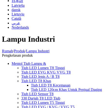
日本語
Latviešu
dansk
Lietuvių
Català
عربي
Nederlands
Lampu Industri
Rumah
/
Produk
/
Lampu Industri
Pengkelasan produk
Mentol Tiub Lampu &
Tiub LED Lumen T8 Tinggi
Tiub LED EVG KVG VVG T8
Tiub LED Jenis A / B T8
Tiub LED T8 Khas
Tiub LED T8 Kecemasan
Tiub LED 120cm Khas Untuk Penjual Daging
Tiub LED Sensor T8
330 Darjah T8 LED Tiub
Tiub LED Lumen T5 Tinggi
Tiub LED EVG / KVG / VVG T5