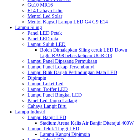
Gu10 MR16
E14 Cahaya Lilin
Mentol Led Solar
Mentol Kapsul Lampu LED G4 G9 E14
Lampu Siling
Panel LED Petak
Panel LED rata
Lampu Suluh LED
Boleh Dimalapkan Siling ceruk LED Down
Light RA98 bebas kelipan UGR<19
Lampu Panel Dipasang Permukaan
Lampu Panel Lekap Tersembunyi
Lampu Bilik Darjah Perlindungan Mata LED
Dipimpin
Lampu Loket Led
Lampu Troffer LED
Lampu Panel Bingkai LED
Panel Led Tanpa Ladang
Cahaya Langit Biru
Lampu Industri
Lampu Banjir LED
Stadium Arena Kalis Air Banjir Diterajui 400W
Lampu Teluk Tinggi LED
Lampu Kanopi Dipimpin
Lampu Jalan LED