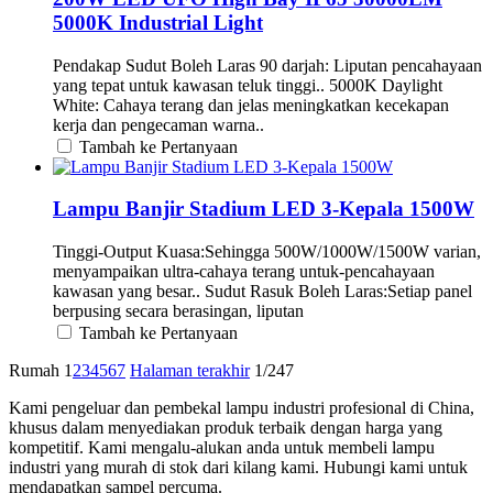
5000K Industrial Light
Pendakap Sudut Boleh Laras 90 darjah: Liputan pencahayaan
yang tepat untuk kawasan teluk tinggi.. 5000K Daylight
White: Cahaya terang dan jelas meningkatkan kecekapan
kerja dan pengecaman warna..
Tambah ke Pertanyaan
Lampu Banjir Stadium LED 3-Kepala 1500W
Tinggi-Output Kuasa:Sehingga 500W/1000W/1500W varian,
menyampaikan ultra-cahaya terang untuk-pencahayaan
kawasan yang besar.. Sudut Rasuk Boleh Laras:Setiap panel
berpusing secara berasingan, liputan
Tambah ke Pertanyaan
Rumah
1
2
3
4
5
6
7
Halaman terakhir
1/247
Kami pengeluar dan pembekal lampu industri profesional di China,
khusus dalam menyediakan produk terbaik dengan harga yang
kompetitif. Kami mengalu-alukan anda untuk membeli lampu
industri yang murah di stok dari kilang kami. Hubungi kami untuk
mendapatkan sampel percuma.