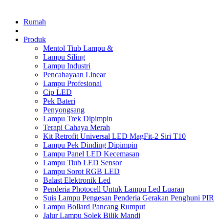
Rumah
Produk
Mentol Tiub Lampu &
Lampu Siling
Lampu Industri
Pencahayaan Linear
Lampu Profesional
Cip LED
Pek Bateri
Penyongsang
Lampu Trek Dipimpin
Terapi Cahaya Merah
Kit Retrofit Universal LED MagFit-2 Siri T10
Lampu Pek Dinding Dipimpin
Lampu Panel LED Kecemasan
Lampu Tiub LED Sensor
Lampu Sorot RGB LED
Balast Elektronik Led
Penderia Photocell Untuk Lampu Led Luaran
Suis Lampu Pengesan Penderia Gerakan Penghuni PIR
Lampu Bollard Pancang Rumput
Jalur Lampu Solek Bilik Mandi