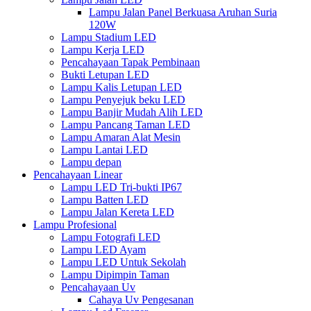
Lampu Jalan Panel Berkuasa Aruhan Suria
120W
Lampu Stadium LED
Lampu Kerja LED
Pencahayaan Tapak Pembinaan
Bukti Letupan LED
Lampu Kalis Letupan LED
Lampu Penyejuk beku LED
Lampu Banjir Mudah Alih LED
Lampu Pancang Taman LED
Lampu Amaran Alat Mesin
Lampu Lantai LED
Lampu depan
Pencahayaan Linear
Lampu LED Tri-bukti IP67
Lampu Batten LED
Lampu Jalan Kereta LED
Lampu Profesional
Lampu Fotografi LED
Lampu LED Ayam
Lampu LED Untuk Sekolah
Lampu Dipimpin Taman
Pencahayaan Uv
Cahaya Uv Pengesanan