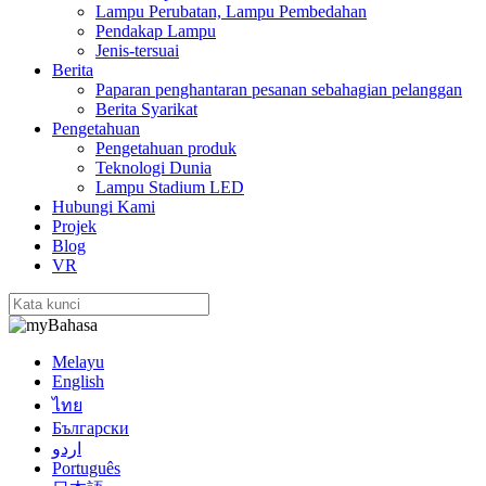
Lampu Perubatan, Lampu Pembedahan
Pendakap Lampu
Jenis-tersuai
Berita
Paparan penghantaran pesanan sebahagian pelanggan
Berita Syarikat
Pengetahuan
Pengetahuan produk
Teknologi Dunia
Lampu Stadium LED
Hubungi Kami
Projek
Blog
VR
Bahasa
Melayu
English
ไทย
Български
اردو
Português