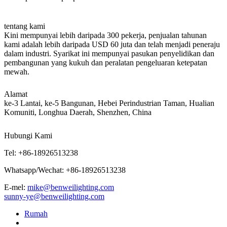
tentang kami
Kini mempunyai lebih daripada 300 pekerja, penjualan tahunan
kami adalah lebih daripada USD 60 juta dan telah menjadi peneraju
dalam industri. Syarikat ini mempunyai pasukan penyelidikan dan
pembangunan yang kukuh dan peralatan pengeluaran ketepatan
mewah.
Alamat
ke-3 Lantai, ke-5 Bangunan, Hebei Perindustrian Taman, Hualian
Komuniti, Longhua Daerah, Shenzhen, China
Hubungi Kami
Tel:
+86-18926513238
Whatsapp/Wechat:
+86-18926513238
E-mel:
mike@benweilighting.com
sunny-ye@benweilighting.com
Rumah